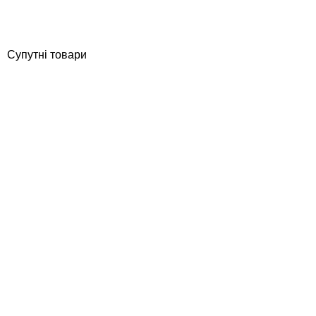
16 960
грн
Купити
Супутні товари