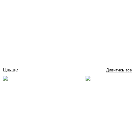
Flexinox форсунка пилососна під бетон
Відгуки (0)
3 358
грн
Купити
Цікаве
Дивитись все