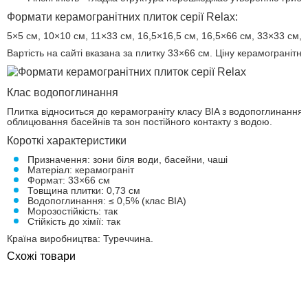
Формати керамогранітних плиток серії Relax:
5×5 см, 10×10 см, 11×33 см, 16,5×16,5 см, 16,5×66 см, 33×33 см, 
Вартість на сайті вказана за плитку 33×66 см. Ціну керамограніт
Клас водопоглинання
Плитка відноситься до керамограніту класу BIA з водопоглинання
облицювання басейнів та зон постійного контакту з водою.
Короткі характеристики
Призначення: зони біля води, басейни, чаші
Матеріал: керамограніт
Формат: 33×66 см
Товщина плитки: 0,73 см
Водопоглинання: ≤ 0,5% (клас BIA)
Морозостійкість: так
Стійкість до хімії: так
Країна виробництва: Туреччина.
Схожі товари