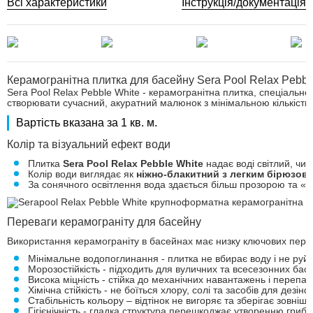
Всі характеристики
Інструкція/документація
Керамогранітна плитка для басейну Sera Pool Relax Pebbl
Sera Pool Relax Pebble White - керамогранітна плитка, спеціаль
створювати сучасний, акуратний малюнок з мінімальною кількістю 
Вартість вказана за 1 кв. м.
Колір та візуальний ефект води
Плитка
Sera Pool Relax Pebble White
надає воді світлий, чист
Колір води виглядає як
ніжно-блакитний з легким бірюзов
За сонячного освітлення вода здається більш прозорою та 
Переваги керамограніту для басейну
Використання керамограніту в басейнах має низку ключових пере
Мінімальне водопоглинання - плитка не вбирає воду і не руй
Морозостійкість - підходить для вуличних та всесезонних басе
Висока міцність - стійка до механічних навантажень і перепа
Хімічна стійкість - не боїться хлору, солі та засобів для дезінф
Стабільність кольору – відтінок не вигоряє та зберігає зовнішн
Гігієнічність - гладка структура перешкоджає утворенню грибк