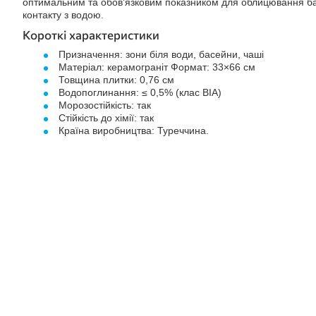
оптимальним та обов'язковим показником для облицювання бас
контакту з водою.
Короткі характеристики
Призначення: зони біля води, басейни, чаші
Матеріал: керамограніт Формат: 33×66 см
Товщина плитки: 0,76 см
Водопоглинання: ≤ 0,5% (клас BIA)
Морозостійкість: так
Стійкість до хімії: так
Країна виробництва: Туреччина.