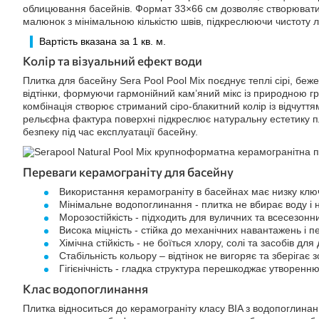
облицювання басейнів. Формат 33×66 см дозволяє створювати
малюнок з мінімальною кількістю швів, підкреслюючи чистоту лі
Вартість вказана за 1 кв. м.
Колір та візуальний ефект води
Плитка для басейну Sera Pool Pool Mix поєднує теплі сірі, бежев
відтінки, формуючи гармонійний кам’яний мікс із природною гр
комбінація створює стриманий сіро-блакитний колір із відчуття
рельєфна фактура поверхні підкреслює натуральну естетику п
безпеку під час експлуатації басейну.
Переваги керамограніту для басейну
Використання керамограніту в басейнах має низку клю
Мінімальне водопоглинання - плитка не вбирає воду і 
Морозостійкість - підходить для вуличних та всесезонн
Висока міцність - стійка до механічних навантажень і 
Хімічна стійкість - не боїться хлору, солі та засобів для
Стабільність кольору – відтінок не вигоряє та зберігає 
Гігієнічність - гладка структура перешкоджає утворенн
Клас водопоглинання
Плитка відноситься до керамограніту класу BIA з водопоглина