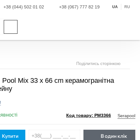
+38 (044) 502 01 02
+38 (067) 777 82 19
UA
RU
Поділитись сторінкою
l Pool Mix 33 x 66 cm керамогранітна
ейну
и
аявності
Serapool
Код товару: PM3366
Купити
В один клік