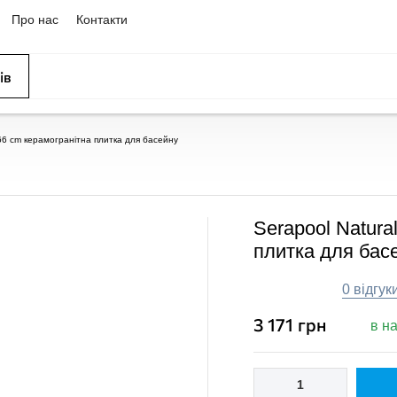
Про нас
Контакти
ів
ССЕЙНЫ
ОВАНИЕ
ОВ
x 66 cm керамогранітна плитка для басейну
Serapool Natura
плитка для бас
0 відгук
3 171
грн
в н