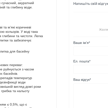
Напишіть свій відгу
 сучасний, акуратний
ній та глибину води.
і та м’які коричневі
Жахли
ою кольорів. У воді така
м глибини та чистоти. Легка
литки та забезпечує
Ваше ім'я*
Ел. пошта*
чових переваг:
не руйнується з часом
их басейнів.
перепадів температур
Ваш відгук*
 дезінфекції води
зовнішній вигляд довгі роки
ю грибка та нальоту
нням ≤ 0,5%, що є