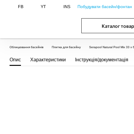
Побудувати басейн/фонтан
FB
YT
INS
Каталог товар
ОБОРУДОВАНИЕ ДЛЯ БАССЕЙНА И БА
ОТОПЛЕНИЕ И ГВС, ВЕНТИЛЯЦИЯ И КОНДИЦИОНИР
ОБОРУДОВАНИЯ ДЛЯ ФОНТАНОВ И ПРУД
ВОДОСНАБЖЕНИЕ И КАНАЛИЗАЦИЯ
Облицювання басейнів
Плитка для басейну
Serapool Natural Pool Mix 33 
Опис
Характеристики
Інструкція/документація