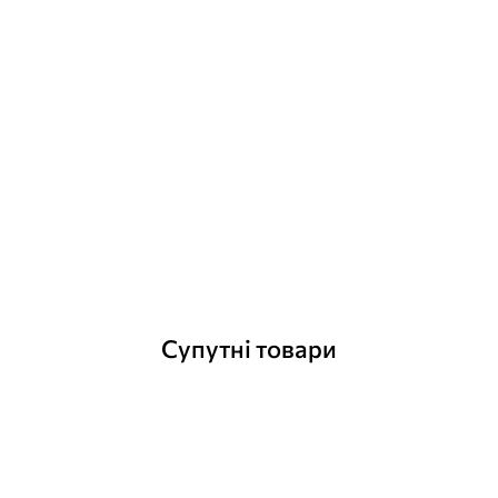
ol 24,5* 12,5 см керамічний маркер глибини у спортивних басейнах
Відгуки (0)
Супутні товари