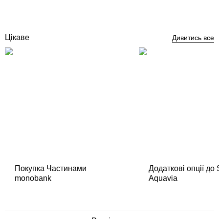
247 472
грн
Купити
Цікаве
Дивитись все
Покупка Частинами
Додаткові опції до
monobank
Aquavia