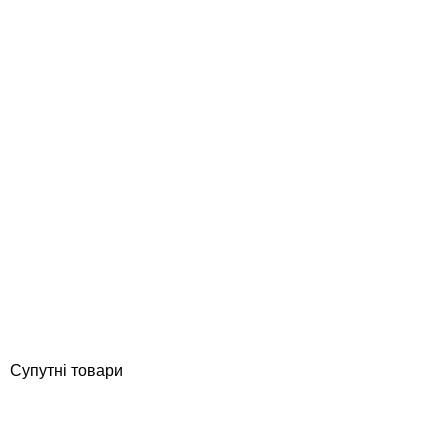
Serapool 24,5* 12,5 см керамічний маркер глибини у спортивних
басейнах, 0,8 м
Відгуки (0)
16 960
грн
Купити
Супутні товари