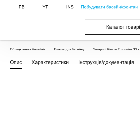
Побудувати басейн/фонтан
FB
YT
INS
Каталог товар
БАСЕЙНИ, ОБЛАДНАННЯ ДЛЯ БАСЕЙНІВ
ОПАЛЕННЯ ТА ГВП, ВЕНТИЛЯЦІЯ І КОНДИЦІЮВАННЯ
ОБЛАДНАННЯ ДЛЯ ФОНТАНІВ ТА СТАВКІВ
ВОДОПОСТАЧАННЯ І КАНАЛІЗАЦІЯ
Облицювання басейнів
Плитка для басейну
Serapool Piazza Turquoise 33 
Опис
Характеристики
Інструкція/документація