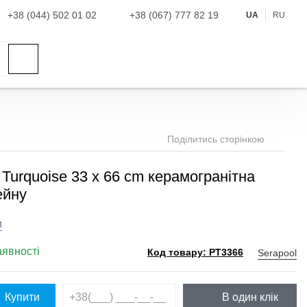
+38 (044) 502 01 02
+38 (067) 777 82 19
UA
RU
Поділитись сторінкою
 Turquoise 33 x 66 cm керамогранітна
ейну
и
аявності
Serapool
Код товару: PT3366
Купити
В один клік