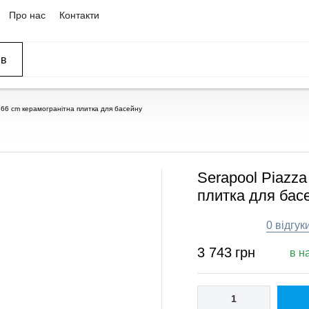
Про нас
Контакти
ів
x 66 cm керамогранітна плитка для басейну
Serapool Piazza
плитка для бас
0 відгук
3 743
грн
в н