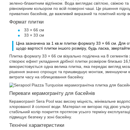
зелено-блакитним відтінком. Вода виглядає світлою, свіжою та 
рівномірним кольором по всій поверхні чаші. Це рішення підхо
приватних басейнів, де важливий виразний та помітний колір в
Формат плитки
33 × 66 см
33 × 33 см
Ціна зазначена за 1 кв.м плитки формату 33 × 66 см. Для 
щодо вартості плитки іншого розміру, будь ласка, звертай
Плитка формату 33 × 66 см візуально поділена на 8 сегментів з
створює ефект укладання дрібної плитки розміром близько 16,
використовується одна велика плитка, яка передає вигляд моза
рішення значно спрощує та пришвидшує монтаж, зменшуючи кіл
витрати часу на облицювання басейну.
Переваги керамограніту для басейнів
Керамограніт Sera Pool має високу міцність, мінімальне водопо
хлорованої й солоної води. Матеріал не вигорає під дією ультр
стабільний колір покриття протягом усього терміну експлуатаці
підвищує безпеку у зоні басейну.
Технічні характеристики