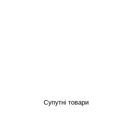
ol 24,5* 12,5 см керамічний маркер глибини у спортивних басейнах
Відгуки (0)
Супутні товари