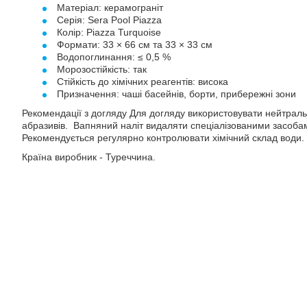
Матеріал: керамограніт
Серія: Sera Pool Piazza
Колір: Piazza Turquoise
Формати: 33 × 66 см та 33 × 33 см
Водопоглинання: ≤ 0,5 %
Морозостійкість: так
Стійкість до хімічних реагентів: висока
Призначення: чаші басейнів, борти, прибережні зони
Рекомендації з догляду Для догляду використовувати нейтраль
абразивів. Вапняний наліт видаляти спеціалізованими засобам
Рекомендується регулярно контролювати хімічний склад води.
Країна виробник - Туреччина.