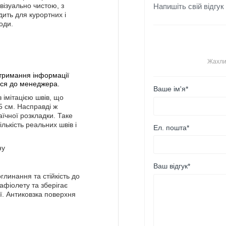
Напишіть свій відгук
візуально чистою, з
дить для курортних і
оди.
Жахли
отримання інформації
теся до менеджера.
Ваше ім'я*
 імітацією швів, що
5 см. Насправді ж
їчної розкладки. Таке
ькість реальних швів і
Ел. пошта*
Ваш відгук*
глинання та стійкість до
афіолету та зберігає
ї. Антиковзка поверхня