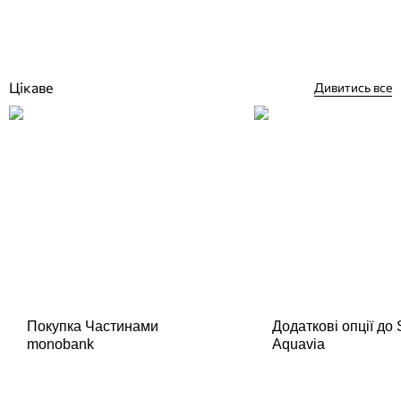
Відгуки (0)
14 783
грн
Немає в наявності
Цікаве
Дивитись все
Покупка Частинами
Додаткові опції до
monobank
Aquavia