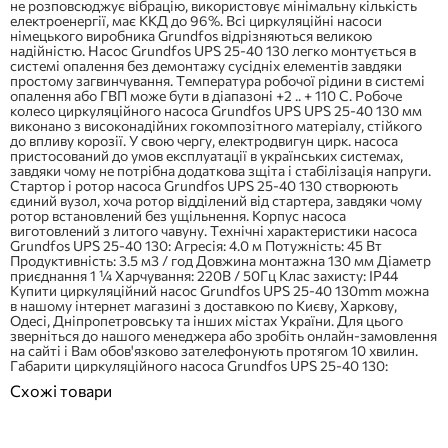
не розповсюджує вібрацію, використовує мінімальну кількість
електроенергії, має ККД до 96%. Всі циркуляційні насоси
німецького виробника Grundfos відрізняються великою
надійністю. Насос Grundfos UPS 25-40 130 легко монтується в
системі опалення без демонтажу сусідніх елементів завдяки
простому загвинчування. Температура робочої рідини в системі
опалення або ГВП може бути в діапазоні +2 .. + 110 С. Робоче
колесо циркуляційного насоса Grundfos UPS UPS 25-40 130 мм
виконано з високонадійних гокомпозітного матеріалу, стійкого
до впливу корозії. У свою чергу, електродвигун цирк. насоса
пристосований до умов експлуатації в українських системах,
завдяки чому не потрібна додаткова зщіта і стабілізація напруги.
Стартор і ротор насоса Grundfos UPS 25-40 130 створюють
єдиний вузол, хоча ротор відділений від стартера, завдяки чому
ротор встановлений без ущільнення. Корпус насоса
виготовлений з литого чавуну. Технічні характеристики насоса
Grundfos UPS 25-40 130: Агресія: 4.0 м Потужність: 45 Вт
Продуктивність: 3.5 м3 / год Довжина монтажна 130 мм Діаметр
приєднання 1 ¼ Харчування: 220В / 50Гц Клас захисту: IP44
Купити циркуляційний насос Grundfos UPS 25-40 130mm можна
в нашому інтернет магазині з доставкою по Києву, Харкову,
Одесі, Дніпропетровську та інших містах України. Для цього
зверніться до нашого менеджера або зробіть онлайн-замовлення
на сайті і Вам обов'язково зателефонують протягом 10 хвилин.
Габарити циркуляційного насоса Grundfos UPS 25-40 130:
Схожі товари