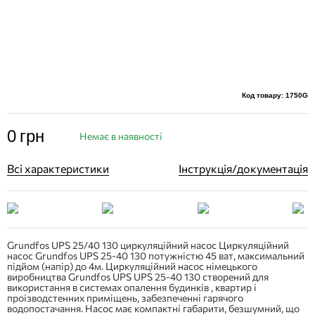
Код товару: 1750G
0
грн
Немає в наявності
Всі характеристики
Інструкція/документація
Grundfos UPS 25/40 130 циркуляційний насос Циркуляційний
насос Grundfos UPS 25-40 130 потужністю 45 ват, максимальний
підйом (напір) до 4м. Циркуляційний насос німецького
виробництва Grundfos UPS UPS 25-40 130 створений для
використання в системах опалення будинків , квартир і
проізводстенних приміщень, забезпеченні гарячого
водопостачання. Насос має компактні габарити, безшумний, що