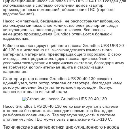
Циркуляционный насос Grundfos UPS UPS 20-40 130 создан для
использования в системах отопления домов квартир,
производстенных помещений, обеспечении ГВС (горячего
водоснабжения).
Насос компактный, бесшумный, не распостраняет вибрацию,
используем минимальное количество электроэнергии среди
циркуляционных насосов данного класса. Все насосы
немецкого производителя Grundfos отличаются большой
надежностью.
Рабочее колесо циркуляционного насоса Grundfos UPS UPS 20-
40 130 мм исполнено из высоконадежного композитного
материала материала, предотвращающего коррозию. В свою
очередь, электродвигатель цирк. насоса приспособлен к
условиям эксплуатации в украинских системах, благодаря чему
не требуется дополнительная зщита и стабилизация
напряжения.
Стартор и ротор насоса Grundfos UPS 20-40 130 создают
единый узел, хотя ротор отделен от стартера, благодаря чему
ротор установлен без уплотнительной прокладки. Корпус
насоса изготовлен из литой стали.
Насос Grundfos UPS 20-40 130 легко монтируется в системе
отопления без демонтажа соседних элементов благодаря
резьбовому соединению. Температура жидкости в системе
отопления либо ГВС может быть в диапазоне +2..+110 С.
Технические характеристики циркуляционного насоса