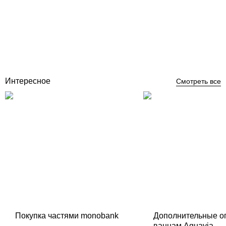
Циркуляционный насос Grundfos UPS 25-40 180 для систем
отопления, теплого пола и кондиционирования
Отзывы (0)
14 783
грн
Нет в наличии
Интересное
Смотреть все
Покупка частями monobank
Дополнительные о
ваннам Aquavia