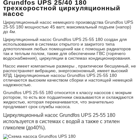
Grundfos UPS 2
5/40 1
80
трехкоростной циркуляционный
насос
Циркуляционный насос немецкого производства Grundfos UPS
25-55 180 мощностью 45 ватт, максимальный подъем (напор)
до 4м.
Циркуляционный насос Grundfos UPS 25-55 180 создан для
использования в системах открытого и закритого типа
дляотопления любых помещений как с помощью радиаторов
так и теплым полом, также для обеспечении ГВС (горячего
водоснабжения), циркуляции в системах кондиционирования.
Насос имеет компактные размеры , практически бесшумный, не
распостраняет вибрацию, энергоэкономный, имеет высокий
КПД. Циркуляционные насосы Grundfos UPS 25-55 180
отличаются высоким качеством сборки и настоящей немецкой
надежностью.
Grundfos UPS 25-55 180 относится к классу насосов с мокрым
ротором, то есть все подшипники смазываются и охлаждаются
жидкостью, которая перекачивается, что значительно
продливает срок службы насоса.
Циркуляционный насос Grundfos UPS 25-55 180
используется в системах с водой а также с этилен
гликолем (до40%).