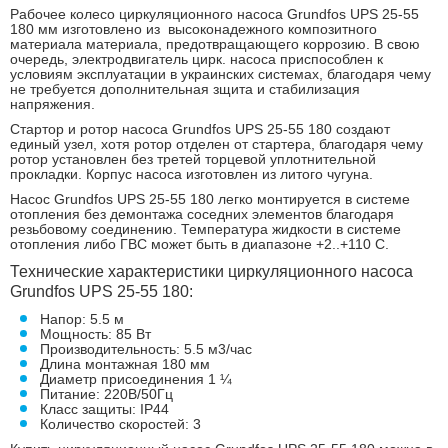
Рабочее колесо циркуляционного насоса Grundfos UPS 25-55
180 мм изготовлено из высоконадежного композитного
материала материала, предотвращающего коррозию. В свою
очередь, электродвигатель цирк. насоса приспособлен к
условиям эксплуатации в украинских системах, благодаря чему
не требуется дополнительная зщита и стабилизация
напряжения.
Стартор и ротор насоса Grundfos UPS 25-55 180 создают
единый узел, хотя ротор отделен от стартера, благодаря чему
ротор установлен без третей торцевой уплотнительной
прокладки. Корпус насоса изготовлен из литого чугуна.
Насос Grundfos UPS 25-55 180 легко монтируется в системе
отопления без демонтажа соседних элементов благодаря
резьбовому соединению. Температура жидкости в системе
отопления либо ГВС может быть в диапазоне +2..+110 С.
Технические характеристики циркуляционного насоса
Grundfos UPS 25-55 180:
Напор: 5.5 м
Мощность: 85 Вт
Производительность: 5.5 м3/час
Длина монтажная 180 мм
Диаметр присоединения 1 ¼
Питание: 220В/50Гц
Класс защиты: IP44
Количество скоростей: 3