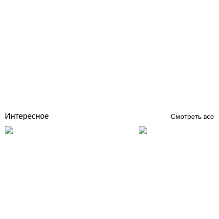
Циркуляционный насос Grundfos UPS 25-40 180 для систем
отопления, теплого пола и кондиционирования
Отзывы (0)
14 783
грн
Нет в наличии
Интересное
Смотреть все