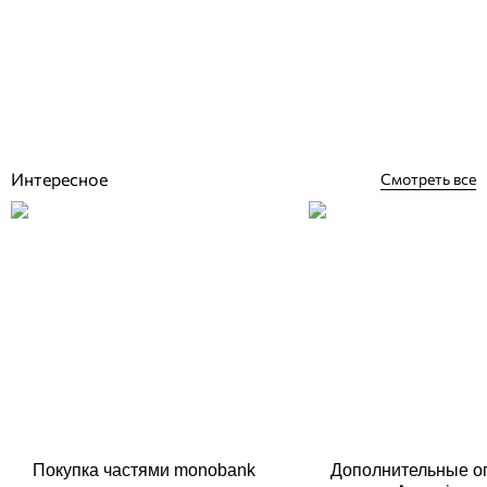
Elbe Light Blue CLASSIC ПВХ пленка для бассейна (лайнер) 2,00 м
Отзывы (0)
1 123
грн
Купить
Интересное
Смотреть все
Покупка частями monobank
Дополнительные о