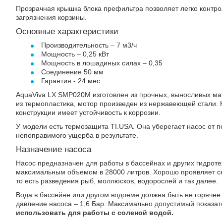
Прозрачная крышка блока префильтра позволяет легко контро
загрязнения корзины.
Основные характеристики
Производительность – 7 м3/ч
Мощность – 0,25 кВт
Мощность в лошадиных силах – 0,35
Соединение 50 мм
Гарантия - 24 мес
AquaViva LX SMP020M изготовлен из прочных, выносливых ма
из термопластика, мотор произведен из нержавеющей стали.
конструкции имеет устойчивость к коррозии.
У модели есть термозащита TI.USA. Она уберегает насос от п
непоправимого ущерба в результате.
Назначение насоса
Насос предназначен для работы в бассейнах и других гидроте
максимальным объемом в 28000 литров. Хорошо проявляет с
то есть разведения рыб, моллюсков, водорослей и так далее.
Вода в бассейне или другом водоеме должна быть не горячее 
давление насоса – 1,6 Бар. Максимально допустимый показат
использовать для работы с соленой водой.