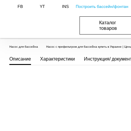
Построить бассейн/фонтан
FB
YT
INS
Каталог
товаров
ОБОРУДОВАНИЕ ДЛЯ БАССЕЙНА И БА
ОТОПЛЕНИЕ И ГВС, ВЕНТИЛЯЦИЯ И КОНДИЦИОНИР
ОБОРУДОВАНИЯ ДЛЯ ФОНТАНОВ И ПРУД
ВОДОСНАБЖЕНИЕ И КАНАЛИЗАЦИЯ
Насос для бассейна
Насос с префильтром для бассейна купить в Украине | Цены
Описание
Характеристики
Инструкция/ докумен