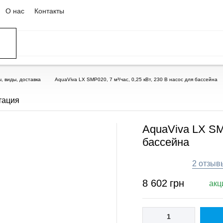
О нас
Контакты
ССЕЙНЫ
ОВАНИЕ
ОВ
, виды, доставка
AquaViva LX SMP020, 7 м³/час, 0,25 кВт, 230 В насос для бассейна
тация
AquaViva LX SMP
бассейна
2 отзыв
8 602
грн
акц