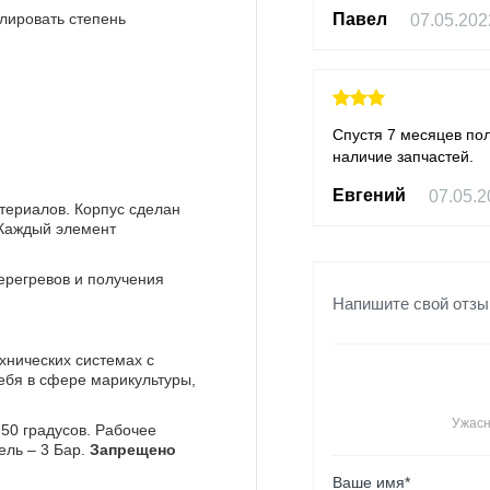
Павел
07.05.202
лировать степень
Спустя 7 месяцев пол
наличие запчастей.
Евгений
07.05.2
териалов. Корпус сделан
 Каждый элемент
ерегревов и получения
Напишите свой отзы
хнических системах с
ебя в сфере марикультуры,
Ужас
50 градусов. Рабочее
ель – 3 Бар.
Запрещено
Ваше имя*