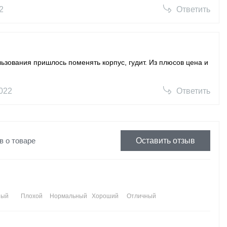
2
Ответить
ьзования пришлось поменять корпус, гудит. Из плюсов цена и
022
Ответить
в о товаре
Оставить отзыв
ный
Плохой
Нормальный
Хороший
Отличный