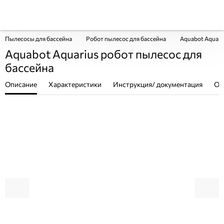
Пылесосы для бассейна
Робот пылесос для бассейна
Aquabot Aquari
Aquabot Aquarius робот пылесос для
бассейна
Описание
Характеристики
Инструкция/ документация
От