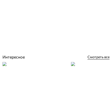
Bestway 58259 электронагреватель для каркасного бассейна 2.8
кВт (220 В)
Отзывы (1)
7 798
грн
Купить
Интересное
Смотреть все