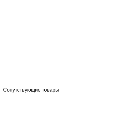
Azuro 1.2м х 4.5м солнечный нагреватель для бассейна
Отзывы (0)
10 773
грн
Купить
Сопутствующие товары