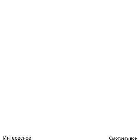
Тестер капельный Kokido для измерения уровня pH и Cl воды
Отзывы (4)
461
грн
Купить
Интересное
Смотреть все