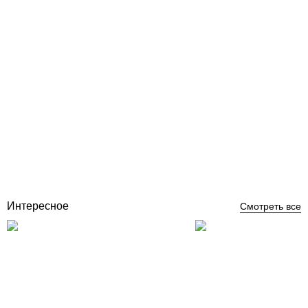
Aquaviva DN300M1 донный слив для бассейна под
универсальный
Отзывы (0)
13 119
грн
Купить
Интересное
Смотреть все