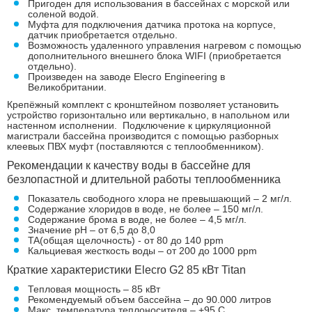
Пригоден для использования в бассейнах с морской или
соленой водой.
Муфта для подключения датчика протока на корпусе,
датчик приобретается отдельно.
Возможность удаленного управления нагревом с помощью
дополнительного внешнего блока WIFI (приобретается
отдельно).
Произведен на заводе Elecro Engineering в
Великобритании.
Крепёжный комплект с кронштейном позволяет установить
устройство горизонтально или вертикально, в напольном или
настенном исполнении. Подключение к циркуляционной
магистрали бассейна производится с помощью разборных
клеевых ПВХ муфт (поставляются с теплообменником).
Рекомендации к качеству воды в бассейне для
безлопастной и длительной работы теплообменника
Показатель свободного хлора не превышающий – 2 мг/л.
Содержание хлоридов в воде, не более – 150 мг/л.
Содержание брома в воде, не более – 4,5 мг/л.
Значение pH – от 6,5 до 8,0
TA(общая щелочность) - от 80 до 140 ppm
Кальциевая жесткость воды – от 200 до 1000 ppm
Краткие характеристики Elecro G2 85 кВт Titan
Тепловая мощность – 85 кВт
Рекомендуемый объем бассейна – до 90.000 литров
Макс. температура теплоносителя – +95 С