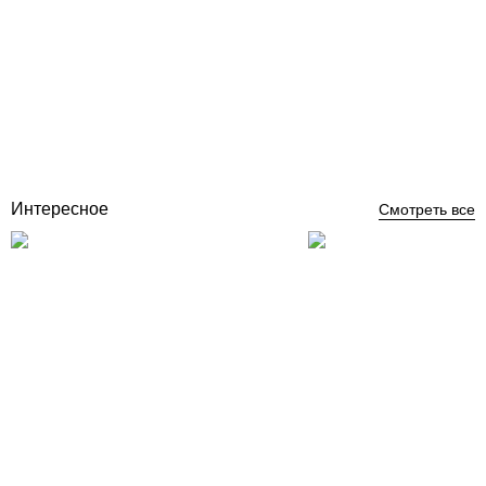
Elecro Heatsmart Plus цифровой контроллер теплообменника
G2SST + датчик потока и температуры
Отзывы (0)
28 090
грн
Купить
Интересное
Смотреть все