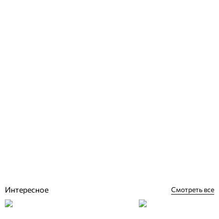
Bestway 58259 электронагреватель для каркасного бассейна 2.8
кВт (220 В)
Отзывы (1)
7 798
грн
Купить
Интересное
Смотреть все