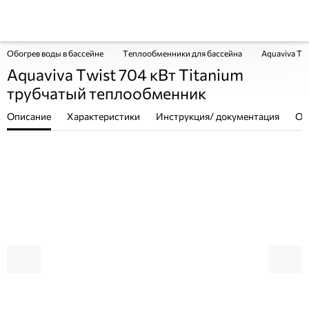
Обогрев воды в бассейне
Теплообменники для бассейна
Aquaviva Tw
Aquaviva Twist 704 кВт Titanium
трубчатый теплообменник
Описание
Характеристики
Инструкция/ документация
От
ПОКУПКА ЧАСТЯМИ
ПОКУПКА ЧАСТЯМИ
ПОКУП
ПОКУП