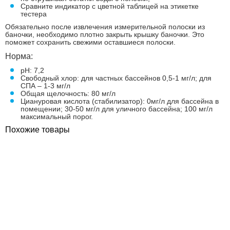
Сравните индикатор с цветной таблицей на этикетке
тестера
Обязательно после извлечения измерительной полоски из
баночки, необходимо плотно закрыть крышку баночки. Это
поможет сохранить свежими оставшиеся полоски.
Норма:
рН: 7,2
Свободный хлор: для частных бассейнов 0,5-1 мг/л; для
СПА – 1-3 мг/л
Общая щелочность: 80 мг/л
Циануровая кислота (стабилизатор): 0мг/л для бассейна в
помещении; 30-50 мг/л для уличного бассейна; 100 мг/л
максимальный порог.
Похожие товары