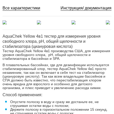
Все характеристики
Инструкция/ документация
AquaChek Yellow 4в1 тестер для измерения уровня
свободного хлора, рН, общей щелочности и
стабилизатора (циануровая кислота)
Тестер AquaChek Yellow 4в1 производства США, для измерения
уровня свободного хлора, рН, общей щелочности и
стабилизатора в бассейнах и SPA.
В плавательных бассейнах, где для дезинфекции используется
стабилизированный хлор, тестер AquaChek Yellow 4в1 просто
незаменим, так как он включает в себя тест на стабилизатор
(циануровую уислоту). Так как всем владельцам бассейнов и
СПА должно быть известно, что перестабилизация хлором
очень вредна для взрослого и особенно для детского
организма, и плюс приводит к увеличению расхода химии.
Способ применения:
Опустите полоску в воду и сразу же достаньте ее, не
струшивая остатки воды с полоски;
Держите полоску в горизонтальном положении 15 секунд,
не струшивая остатки воды с полоски;