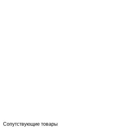
Тестер таблеточный Water-I.D Mini для измерения уровня pH и
активного кислорода
Отзывы (0)
777
грн
Купить
Сопутствующие товары