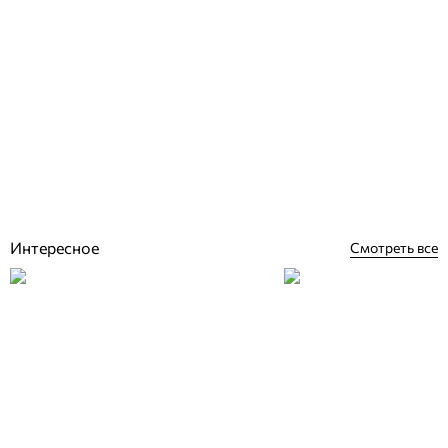
Комбинированная аква-зона с водными горками Multislide, Black
Hole, Freefall, Body Slide
Отзывы (0)
по запросу
Купить
Интересное
Смотреть все