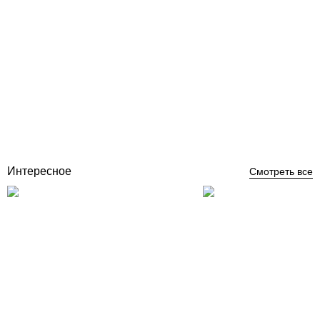
Комбинированная аква-зона с водными горками Multislide, Black
Hole, Freefall, Body Slide
Отзывы (0)
по запросу
Купить
Интересное
Смотреть все