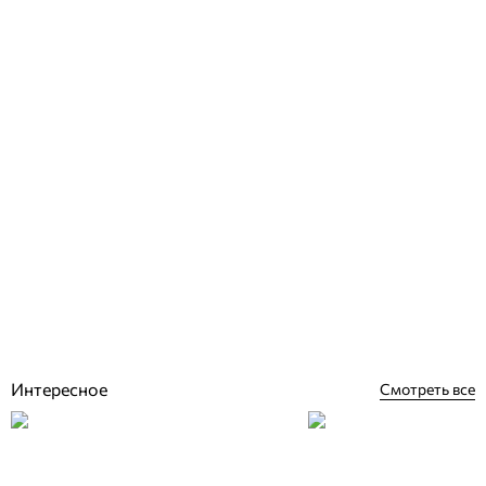
Hayward Oxilife 8 г/ч хлоратор для бассейна
Отзывы (0)
92 300
грн
Купить
Интересное
Смотреть все