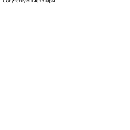
Сопутствующие товары
Насос Speck BADU 21-81/32RG 60 м3/час, 2,2 кВт, 400 В