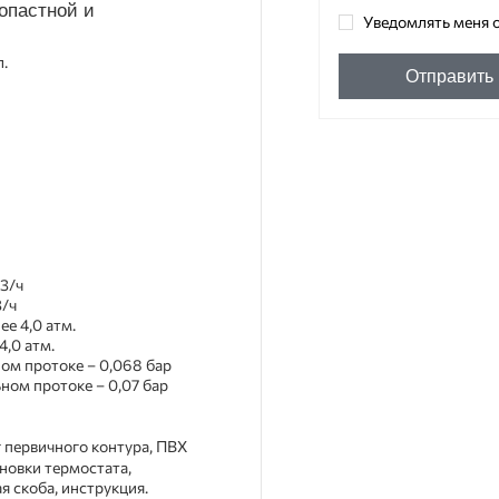
опастной и
Уведомлять меня о
л.
Отправить
м3/ч
3/ч
е 4,0 атм.
4,0 атм.
ом протоке – 0,068 бар
ном протоке – 0,07 бар
 первичного контура, ПВХ
новки термостата,
 скоба, инструкция.