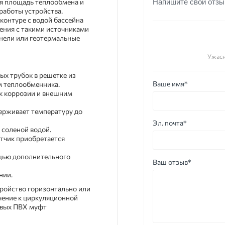
ая площадь теплообмена и
Напишите свой отзы
работы устройства.
контуре с водой бассейна
ения с такими источниками
анели или геотермальные
Ужас
ых трубок в решетке из
Ваше имя*
м теплообменника.
 к коррозии и внешним
ерживает температуру до
Эл. почта*
 соленой водой.
атчик приобретается
щью дополнительного
Ваш отзыв*
нии.
ройство горизонтально или
чение к циркуляционной
евых ПВХ муфт