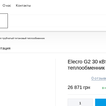
О нас
Контакты
ССЕЙНЫ
ОВАНИЕ
ОВ
itan трубчатый титановый теплообменник
нтация
Elecro G2 30 кВ
теплообменник
0 отзыв
26 871
грн
в 