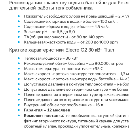
Рекомендации к качеству воды в бассейне для безл
длительной работы теплообменника
Показатель свободного хлора не превышающий – 2 мг/
Содержание хлоридов в воде, не более – 150 мг/л.
Содержание брома в воде, не более – 4,5 мг/л.
Значение pH – от 6,5 до 8,0
TA(общая щелочность) - от 80 до 140 ppm
Кальциевая жесткость воды – от 200 до 1000 ppm
Краткие характеристики Elecro G2 30 кВт Titan
Тепловая мощность – 30 кВт
Рекомендуемый объем бассейна – до 90.000 литров
Макс. температура теплоносителя – +95 С
Макс. скорость протока в контуре теплоносителя – 1,3 
Макс. скорость протока в контуре воды бассейна – 14 м
Допустимое давление в контуре теплоносителя – не боле
Допустимое давление во вторичном контуре – не более 
Падение давления в первичном контуре при максимальн
Падение давления во вторичном контуре при максималь
Внутренний объем теплообменника – 16 л
Гарантия – 12 месяцев
теплообменник, латунный фитинг
Комплект поставки:
фитинг вторичного контура, титановый карман для уста
обратный клапан, прокладки уплотнительные, крепежная