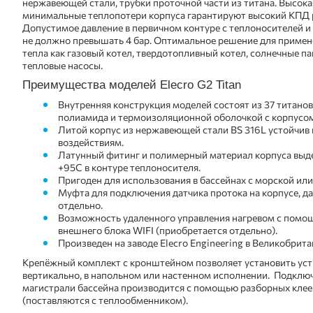
нержавеющей стали, трубки проточной части из титана. Высок
минимальные теплопотери корпуса гарантируют высокий КПД 
Допустимое давление в первичном контуре с теплоносителей и 
не должно превышать 4 бар. Оптимальное решение для примен
тепла как газовый котел, твердотопливный котел, солнечные п
тепловые насосы.
Преимущества моделей Elecro G2 Titan
Внутренняя конструкция моделей состоят из 37 титанов
полиамида и термоизоляционной оболочкой с корпусо
Литой корпус из нержавеющей стали BS 316L устойчив
воздействиям.
Латунный фитинг и полимерный материал корпуса выд
+95С в контуре теплоносителя.
Пригоден для использования в бассейнах с морской или
Муфта для подключения датчика протока на корпусе, д
отдельно.
Возможность удаленного управления нагревом с помо
внешнего блока WIFI (приобретается отдельно).
Произведен на заводе Elecro Engineering в Великобрита
Крепёжный комплект с кронштейном позволяет установить уст
вертикально, в напольном или настенном исполнении. Подклю
магистрали бассейна производится с помощью разборных кле
(поставляются с теплообменником).