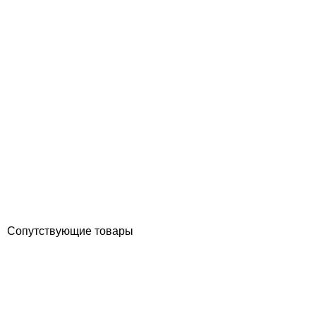
Aiper Pilot V2 ручной пылесос для бассейна
Отзывы (0)
11 805
грн
Купить
Сопутствующие товары