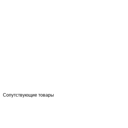
Aiper Pilot V2 ручной пылесос для бассейна
Отзывы (0)
11 805
грн
Купить
Сопутствующие товары