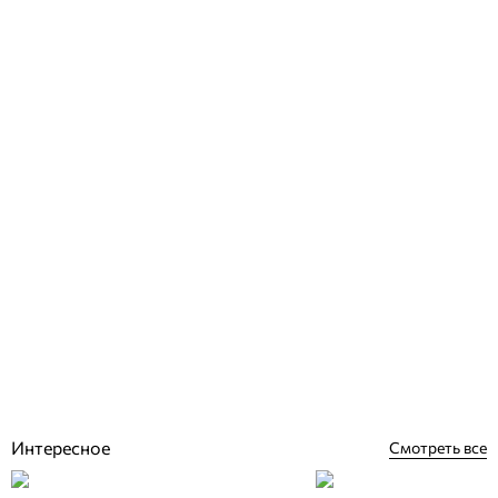
Blue Lagoon UV-C 75 Вт (Philips) ультрафиолет для бассейна
Отзывы (0)
19 699
грн
Купить
Интересное
Смотреть все