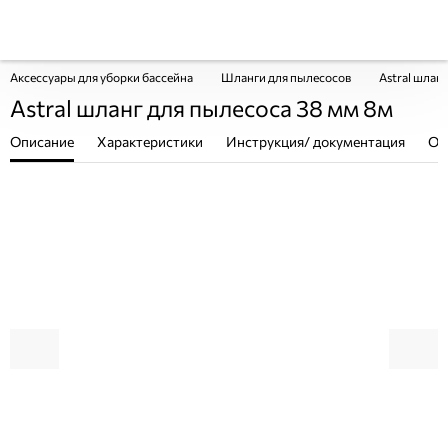
Аксессуары для уборки бассейна
Шланги для пылесосов
Astral шлан
Astral шланг для пылесоса 38 мм 8м
Описание
Характеристики
Инструкция/ документация
От