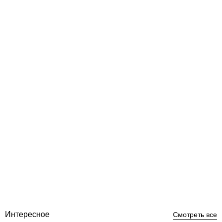
hth SPA порошок шок без хлора 1,2 кг
Отзывы (0)
1 602
грн
Купить
Интересное
Смотреть все