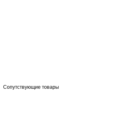
Тэн для парогенератора Coasts KS 2 кВт
Отзывы (0)
1 923
грн
Купить
Сопутствующие товары