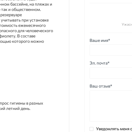
енном бассейне, на пляжах и
е так и общественном.
 резервуаре
 учитывать при установке
Ужас
стоимость ежемесячного
опасного для человеческого
фиолету. В составе
Ваше имя*
омощью которого можно
Эл. почта*
Ваш отзыв*
прос гигиены в разных
ий летний день.
Уведомлять меня о