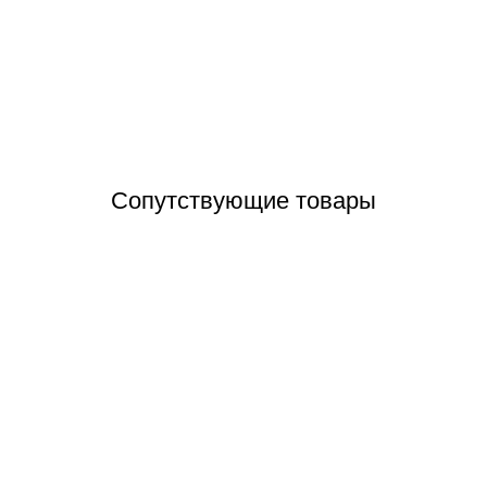
AstralPool Chrome летний душ для бассейна, антрацит
Отзывы (0)
Сопутствующие товары