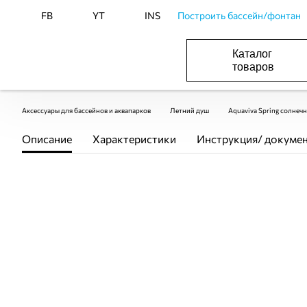
FB
YT
INS
Построить бассейн/фонтан
Каталог
товаров
ОБОРУДОВАНИЕ ДЛЯ БАССЕЙНА И БА
ОТОПЛЕНИЕ И ГВС, ВЕНТИЛЯЦИЯ И КОНДИЦИОНИР
ОБОРУДОВАНИЯ ДЛЯ ФОНТАНОВ И ПРУД
ВОДОСНАБЖЕНИЕ И КАНАЛИЗАЦИЯ
Аксессуары для бассейнов и аквапарков
Летний душ
Aquaviva Spring солнечн
Описание
Характеристики
Инструкция/ докуме