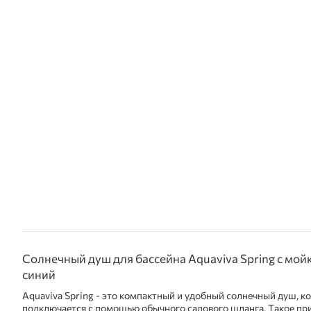
Солнечный душ для бассейна Aquaviva Spring с мойко
синий
Aquaviva Spring - это компактный и удобный солнечный душ, к
подключается с помощью обычного садового шланга. Такое пр