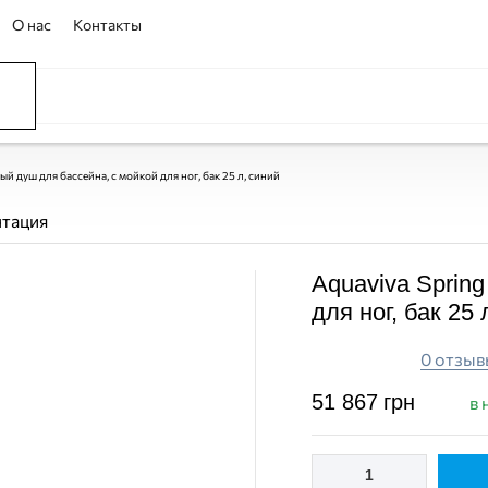
О нас
Контакты
ССЕЙНЫ
ОВАНИЕ
ОВ
ый душ для бассейна, с мойкой для ног, бак 25 л, синий
нтация
Aquaviva Sprin
для ног, бак 25 
0 отзыв
51 867
грн
в 