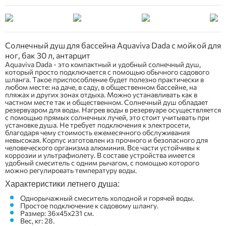
Солнечный душ для бассейна Aquaviva Dada с мойкой для
ног, бак 30 л, антарцит
Aquaviva Dada - это компактный и удобный солнечный душ,
который просто подключается с помощью обычного садового
шланга. Такое приспособление будет полезно практически в
любом месте: на даче, в саду, в общественном бассейне, на
пляжах и других зонах отдыха. Можно устанавливать как в
частном месте так и общественном. Солнечный душ обладает
резервуаром для воды. Нагрев воды в резервуаре осуществляется
с помощью прямых солнечных лучей, это стоит учитывать при
установке душа. Не требует подключения к электросети,
благодаря чему стоимость ежемесячного обслуживания
невысокая. Корпус изготовлен из прочного и безопасного для
человеческого организма алюминия. Все части устойчивы к
коррозии и ультрафиолету. В составе устройства имеется
удобный смеситель с одним рычагом, с помощью которого
можно регулировать температуру воды.
Характеристики летнего душа:
Однорычажный смеситель холодной и горячей воды.
Простое подключение к садовому шлангу.
Размер: 36x45x231 см.
Вес, кг: 28.