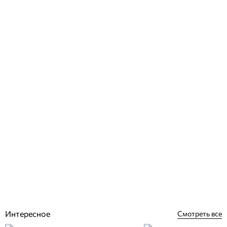
Hayward форсунка для бассейна 3315DGR стеновая под лайнер
Отзывы (0)
1 597
грн
Купить
Интересное
Смотреть все