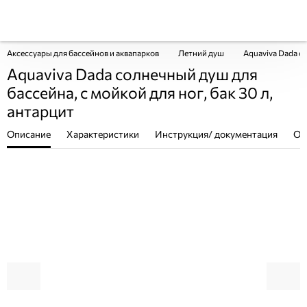
Аксессуары для бассейнов и аквапарков
Летний душ
Aquaviva Dada со
Aquaviva Dada солнечный душ для
бассейна, с мойкой для ног, бак 30 л,
антарцит
Описание
Характеристики
Инструкция/ документация
От