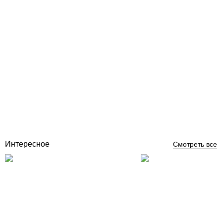
Elecro Flowline 2 Titan 24кВт 380В электронагреватель для
бассейна
Отзывы (0)
20 273
грн
Купить
Интересное
Смотреть все