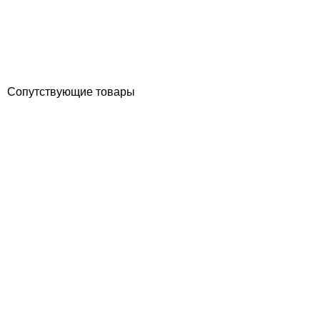
Отзывы (0)
12 465
грн
Купить
Сопутствующие товары
ПОКУПКА ЧАСТЯМИ
ПОКУПКА ЧАСТЯМИ