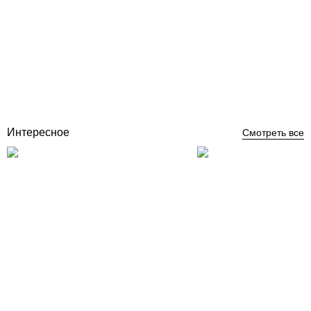
D-Core DC-07 стеклянная мозаика для бассейна на бумажной
основе
Отзывы (0)
1 120
грн
Купить
Интересное
Смотреть все