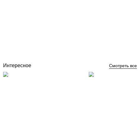
Aquaviva Granito Black угловой элемент бортовой плитки Г-
образный 595x345x50(20) левый 45°
Отзывы (0)
2 226
грн
Купить
Интересное
Смотреть все