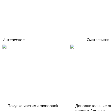
Aquaviva Granito Gray бортовая плитка Г-образная
595x345x50(20) мм
Отзывы (0)
1 737
грн
Купить
Интересное
Смотреть все
Покупка частями monobank
Дополнительные о
ваннам Aquavia