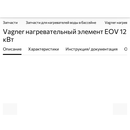
Запчасти
Запчасти для нагревателей воды в бассейне
Vagner нагрева
Vagner нагревательный элемент EOV 12
кВт
Описание
Характеристики
Инструкция/ документация
От