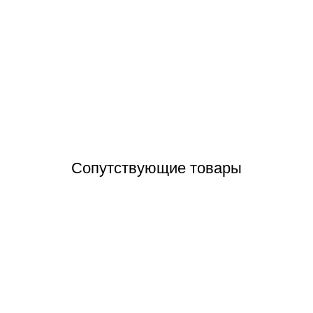
02 Grift Ocean переливная решетка с центральным соединением 245x
Отзывы (0)
Сопутствующие товары