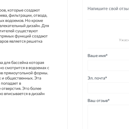
Напишите свой отзы
аров, которые создают
ва, фильтрации, отвода,
ых водоемов. Но кроме
влекательный дизайн. Для
етителей существуют
 прямых функций создают
Ужас
аров является решетка
Ваше имя*
ва для бассейна которая
но смотрится в водоемах с
ов прямоугольной формы.
к и общественных. Эта
Эл. почта*
 попадает в
 отверстия. Это более
о вписывается в дизайн
Ваш отзыв*