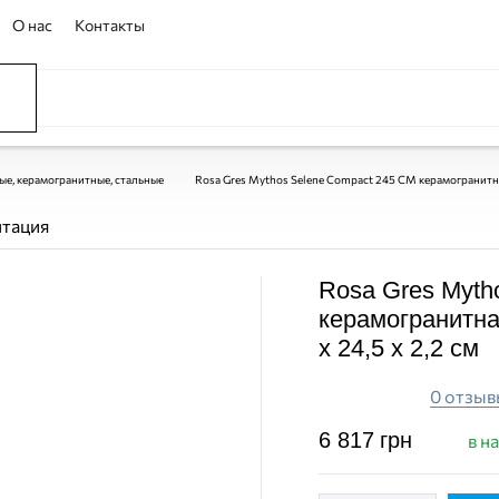
О нас
Контакты
ССЕЙНЫ
ОВАНИЕ
ОВ
ые, керамогранитные, стальные
Rosa Gres Mythos Selene Compact 245 CM керамогранитная 
нтация
Rosa Gres Myth
керамогранитна
x 24,5 x 2,2 см
0 отзыв
6 817
грн
в н