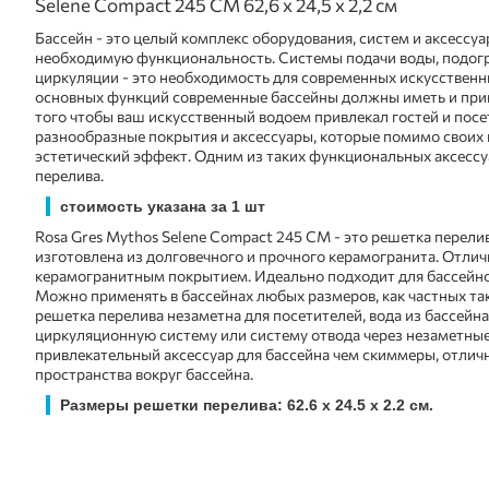
Selene Compact 245 CM 62,6 x 24,5 x 2,2 см
Бассейн - это целый комплекс оборудования, систем и аксессу
необходимую функциональность. Системы подачи воды, подогре
циркуляции - это необходимость для современных искусственн
основных функций современные бассейны должны иметь и при
того чтобы ваш искусственный водоем привлекал гостей и пос
разнообразные покрытия и аксессуары, которые помимо своих
эстетический эффект. Одним из таких функциональных аксессу
перелива.
стоимость указана за 1 шт
Rosa Gres Mythos Selene Compact 245 CM - это решетка перели
изготовлена из долговечного и прочного керамогранита. Отлич
керамогранитным покрытием. Идеально подходит для бассейн
Можно применять в бассейнах любых размеров, как частных та
решетка перелива незаметна для посетителей, вода из бассейна
циркуляционную систему или систему отвода через незаметные
привлекательный аксессуар для бассейна чем скиммеры, отличн
пространства вокруг бассейна.
Размеры решетки перелива: 62.6 x 24.5 x 2.2 см.