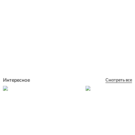
Rosa Gres Mythos Dune Infinity I25 керамогранитная переливная
решетка для бассейна, 62,6 x 24,5 x 2,2
Отзывы (0)
6 134
грн
Купить
Интересное
Смотреть все