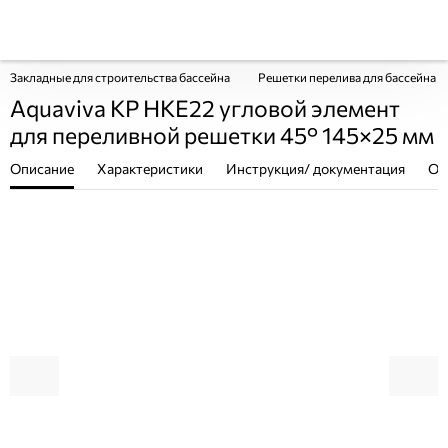
Закладные для строительства бассейна
Решетки перелива для бассейна 
Aquaviva KP HKE22 угловой элемент
для переливной решетки 45° 145×25 мм
Описание
Характеристики
Инструкция/ документация
От