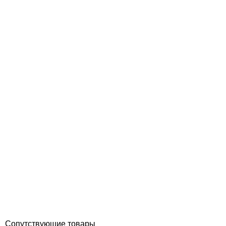
Aiper Scuba N1600 беспроводной робот пылесос для бассейна
Отзывы (0)
38 896
грн
Купить
Сопутствующие товары