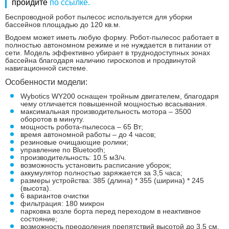
пройдите
по ссылке.
Беспроводной робот пылесос используется для уборки
бассейнов площадью до 120 кв.м.
Водоем может иметь любую форму. Робот-пылесос работает в
полностью автономном режиме и не нуждается в питании от
сети. Модель эффективно убирает в труднодоступных зонах
бассейна благодаря наличию гироскопов и продвинутой
навигационной системе.
Особенности модели:
Wybotics WY200 оснащен тройным двигателем, благодаря
чему отличается повышенной мощностью всасывания.
максимальная производительность мотора – 3500
оборотов в минуту.
мощность робота-пылесоса – 65 Вт;
время автономной работы – до 4 часов;
резиновые очищающие ролики;
управление по Bluetooth;
производительность: 10.5 м3/ч.
возможность установить расписание уборок;
аккумулятор полностью заряжается за 3,5 часа;
размеры устройства: 385 (длина) * 355 (ширина) * 245
(высота).
6 вариантов очистки
фильтрация: 180 микрон
парковка возле борта перед переходом в неактивное
состояние;
возможность преодоления препятствий высотой до 3,5 см.