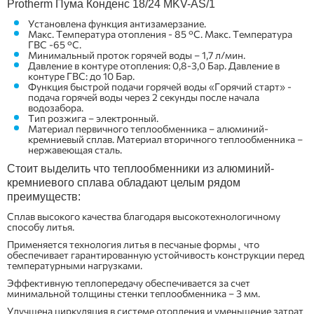
Protherm Пума Конденс 18/24 MKV-AS/1
Установлена функция антизамерзание.
Макс. Температура отопления - 85 °С. Макс. Температура
ГВС -65 °С.
Минимальный проток горячей воды – 1,7 л/мин.
Давление в контуре отопления: 0,8-3,0 Бар. Давление в
контуре ГВС: до 10 Бар.
Функция быстрой подачи горячей воды «Горячий старт» -
подача горячей воды через 2 секунды после начала
водозабора.
Тип розжига – электронный.
Материал первичного теплообменника – алюминий-
кремниевый сплав. Материал вторичного теплообменника –
нержавеющая сталь.
Стоит выделить что теплообменники из алюминий-
кремниевого сплава обладают целым рядом
преимуществ:
Сплав высокого качества благодаря высокотехнологичному
способу литья.
Применяется технология литья в песчаные формы¸ что
обеспечивает гарантированную устойчивость конструкции перед
температурными нагрузками.
Эффективную теплопередачу обеспечивается за счет
минимальной толщины стенки теплообменника – 3 мм.
Улучшена циркуляция в системе отопления и уменьшение затрат