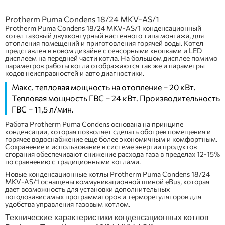
Protherm Puma Condens 18/24 MKV-AS/1
Protherm Puma Condens 18/24 MKV-AS/1 конденсационный
котел газовый двухконтурный настенного типа монтажа, для
отопления помещений и приготовления горячей воды. Котел
представлен в новом дизайне с сенсорными кнопками и LED
дисплеем на передней части котла. На большом дисплее помимо
параметров работы котла отображаются так же и параметры
кодов неисправностей и авто диагностики.
Макс. тепловая мощность на отопление – 20 кВт.
Тепловая мощность ГВС – 24 кВт. Производительность
ГВС – 11,5 л/мин.
Работа Protherm Puma Condens основана на принципе
конденсации, которая позволяет сделать обогрев помещения и
горячее водоснабжение еще более экономичным и комфортным.
Сохранение и использование в системе энергии продуктов
сгорания обеспечивают снижение расхода газа в пределах 12-15%
по сравнению с традиционными котлами.
Новые конденсационные котлы Protherm Puma Condens 18/24
MKV-AS/1 оснащены коммуникационной шиной eBus, которая
дает возможность для установки дополнительных
погодозависимых программаторов и терморегуляторов для
удобства управления газовым котлом.
Технические характеристики конденсационных котлов