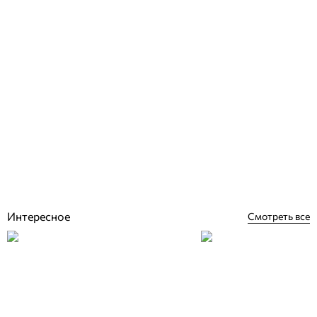
Baxi LUNA CLASSIC 24 INT 24 кВт котел двухконтурный
конденсационный газовый
Отзывы (0)
42 210
грн
Купить
Интересное
Смотреть все