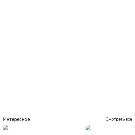
Baxi LUNA CLASSIC 24 INT 24 кВт котел двухконтурный
конденсационный газовый
Отзывы (0)
42 210
грн
Купить
Интересное
Смотреть все