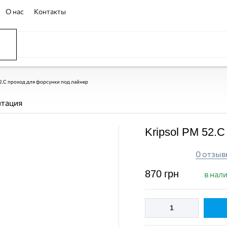
О нас
Контакты
2.C проход для форсунки под лайнер
нтация
Kripsol PM 52.
0 отзыв
870
грн
в нал