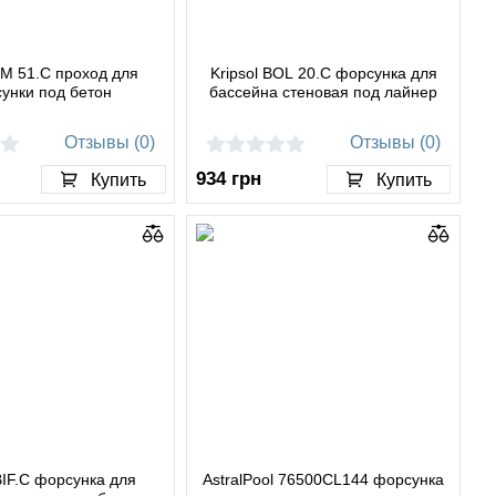
PM 51.C проход для
Kripsol BOL 20.C форсунка для
унки под бетон
бассейна стеновая под лайнер
Отзывы (0)
Отзывы (0)
934
грн
Купить
Купить
 BIF.C форсунка для
AstralPool 76500CL144 форсунка