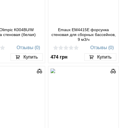
 Olimpic K004BU/W
Emaux EM4415E форсунка
а стеновая (белая)
стеновая для сборных бассейнов,
9 м3/ч
Отзывы (0)
Отзывы (0)
474
грн
Купить
Купить