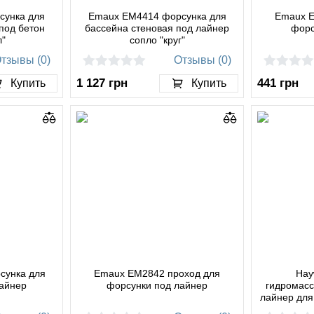
сунка для
Emaux EM4414 форсунка для
Emaux E
под бетон
бассейна стеновая под лайнер
форс
л"
сопло "круг"
тзывы (0)
Отзывы (0)
1 127
грн
441
грн
Купить
Купить
сунка для
Emaux EM2842 проход для
Hay
лайнер
форсунки под лайнер
гидромасс
лайнер для