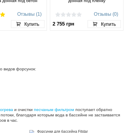
а донная под бетон
донная под пленку
Отзывы (1)
Отзывы (0)
2 755
грн
Купить
Купить
о видов форсунок:
огрева
и очистки
песчаным фильтром
поступает обратно
потоки, благодаря которым вода в бассейне не застаивается
ов в час.