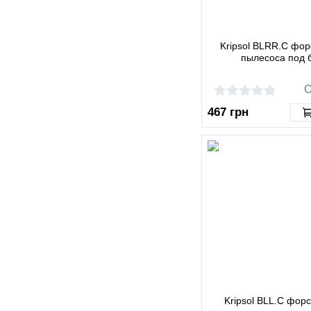
Kripsol BLRR.C фор
пылесоса под 
О
467
грн
Kripsol BLL.C фор