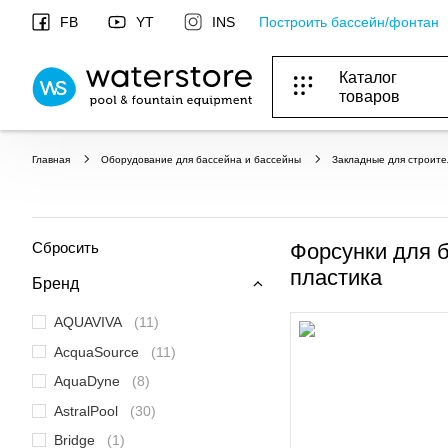
Построить бассейн/фонтан
FB
YT
INS
Каталог
товаров
ОБОРУДОВАНИЕ ДЛЯ БАССЕЙНА И БА
ОТОПЛЕНИЕ И ГВС, ВЕНТИЛЯЦИЯ И КОНДИЦИОНИР
ОБОРУДОВАНИЯ ДЛЯ ФОНТАНОВ И ПРУД
ВОДОСНАБЖЕНИЕ И КАНАЛИЗАЦИЯ
Главная
Оборудование для бассейна и бассейны
Закладные для строите
Сбросить
Форсунки для 
пластика
Бренд
AQUAVIVA
(11)
AcquaSource
(11)
AquaDyne
(8)
AstralPool
(30)
Bridge
(1)