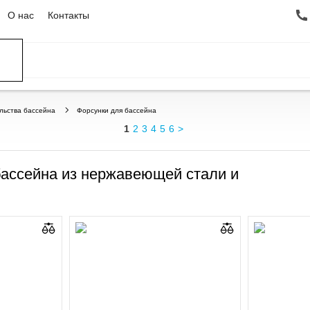
О нас
Контакты
ССЕЙНЫ
ОВАНИЕ
ОВ
льства бассейна
Форсунки для бассейна
1
2
3
4
5
6
>
бассейна из нержавеющей стали и