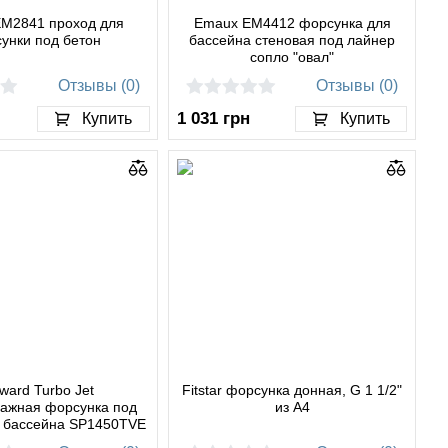
M2841 проход для
Emaux EM4412 форсунка для
унки под бетон
бассейна стеновая под лайнер
сопло "овал"
Отзывы (0)
Отзывы (0)
1 031
грн
Купить
Купить
ward Turbo Jet
Fitstar форсунка донная, G 1 1/2"
ажная форсунка под
из А4
 бассейна SP1450TVE