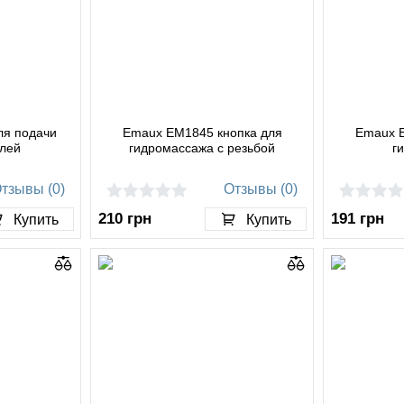
ля подачи
Emaux EM1845 кнопка для
Emaux E
клей
гидромассажа с резьбой
г
тзывы (0)
Отзывы (0)
210
грн
191
грн
Купить
Купить