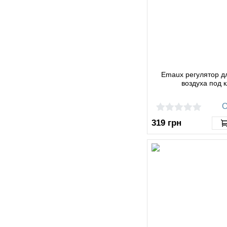
Emaux регулятор д
воздуха под 
О
319
грн