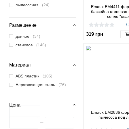
пылесосная
(24)
Emaux EM4411 фор
бассейна стеновая 
сопло "ова
О
Размещение
319
грн
донное
(34)
стеновое
(146)
Материал
ABS пластик
(105)
Нержавеющая сталь
(76)
Цена
Emaux EM2836 фор
пылесоса под 