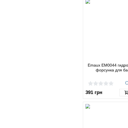
Emaux EM0044 гидр
форсунка для б
О
391
грн