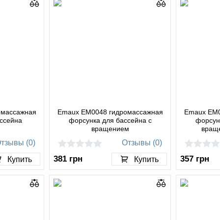
омассажная
Emaux EM0048 гидромассажная
Emaux EM0
ассейна
форсунка для бассейна с
форсун
вращением
вращ
тзывы (0)
Отзывы (0)
381
грн
357
грн
Купить
Купить