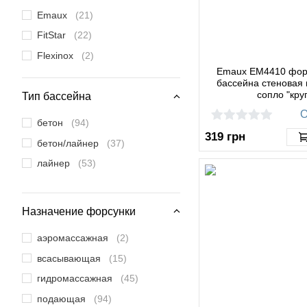
Emaux
(21)
FitStar
(22)
Flexinox
(2)
Emaux EM4410 фор
Gemaş
(10)
бассейна стеновая 
сопло "круг
Hayward
(12)
Тип бассейна
О
Kokido
(1)
бетон
(94)
319
грн
Kripsol
(13)
бетон/лайнер
(37)
MTS Produkte
(23)
лайнер
(53)
Pahlen
(4)
Vagner Pool
(17)
Назначение форсунки
аэромассажная
(2)
всасывающая
(15)
гидромассажная
(45)
подающая
(94)