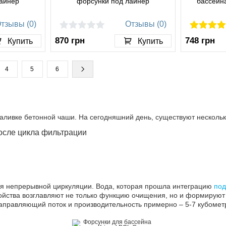
лайнер
форсунки под лайнер
бассейн
тзывы (0)
Отзывы (0)
870
грн
748
грн
Купить
Купить
4
5
6
заливке бетонной чаши. На сегодняшний день, существуют нескольк
осле цикла фильтрации
я непрерывной циркуляции. Вода, которая прошла интеграцию
под
ойства возглавляют не только функцию очищения, но и формируют 
равляющий поток и производительность примерно – 5-7 кубометр