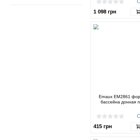
О
1 098
грн
Emaux EM2861 фор
бассейна донная п
О
415
грн