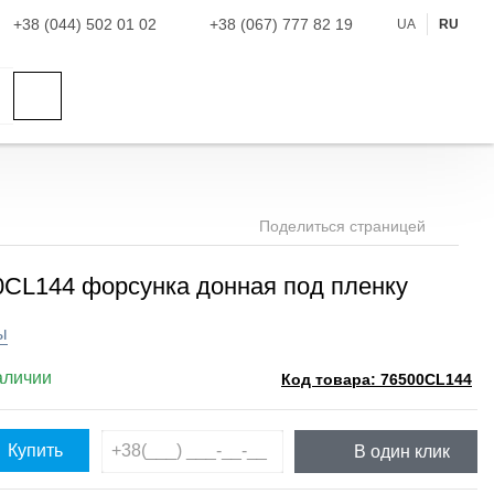
+38 (044) 502 01 02
+38 (067) 777 82 19
UA
RU
Поделиться страницей
00CL144 форсунка донная под пленку
ы
аличии
Код товара: 76500CL144
Купить
В один клик