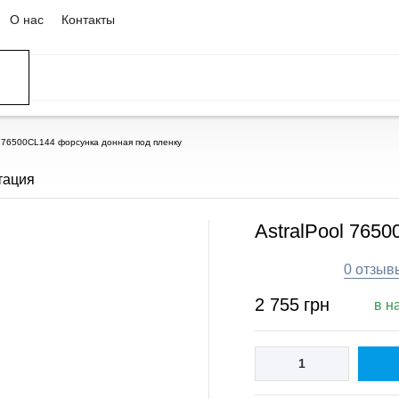
О нас
Контакты
l 76500CL144 форсунка донная под пленку
тация
AstralPool 765
0 отзыв
2 755
грн
в н