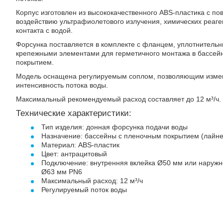
Корпус изготовлен из высококачественного ABS-пластика с п
воздействию ультрафиолетового излучения, химических реаге
контакта с водой.
Форсунка поставляется в комплекте с фланцем, уплотнитель
крепежными элементами для герметичного монтажа в бассей
покрытием.
Модель оснащена регулируемым соплом, позволяющим измен
интенсивность потока воды.
Максимальный рекомендуемый расход составляет до 12 м³/ч.
Технические характеристики:
Тип изделия: донная форсунка подачи воды
Назначение: бассейны с пленочным покрытием (лайне
Материал: ABS-пластик
Цвет: антрацитовый
Подключение: внутренняя вклейка Ø50 мм или наружн
Ø63 мм PN6
Максимальный расход: 12 м³/ч
Регулируемый поток воды