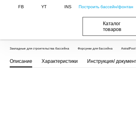
Построить бассейн/фонтан
FB
YT
INS
Каталог
товаров
БАСЕЙНИ, ОБЛАДНАННЯ ДЛЯ БАСЕЙНІВ
ОПАЛЕННЯ ТА ГВП, ВЕНТИЛЯЦІЯ І КОНДИЦІЮВАННЯ
ОБЛАДНАННЯ ДЛЯ ФОНТАНІВ ТА СТАВКІВ
ВОДОПОСТАЧАННЯ І КАНАЛІЗАЦІЯ
Закладные для строительства бассейна
Форсунки для бассейна
AstralPoo
Описание
Характеристики
Инструкция/ докумен