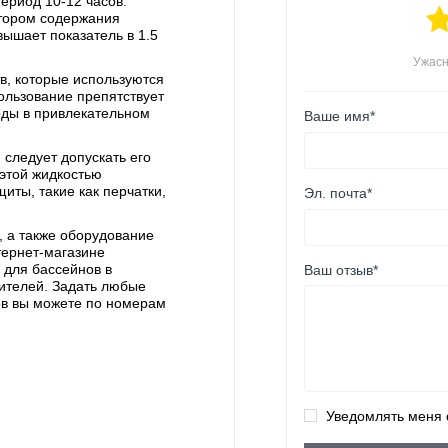
ериод 10-12 часов.
атором содержания
ышает показатель в 1.5
Ужас
в, которые используются
ользование препятствует
ды в привлекательном
Ваше имя*
 следует допускать его
 этой жидкостью
иты, такие как перчатки,
Эл. почта*
, а также оборудование
тернет-магазине
Ваш отзыв*
 для бассейнов в
дителей. Задать любые
ов вы можете по номерам
Уведомлять меня 