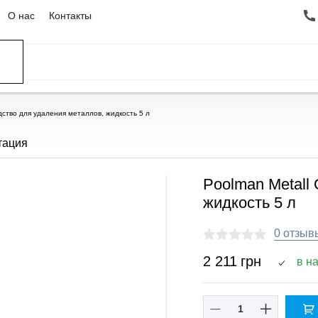
О нас
Контакты
едство для удаления металлов, жидкость 5 л
тация
Poolman Metall 
жидкость 5 л
0 отзыв
2 211
грн
в н