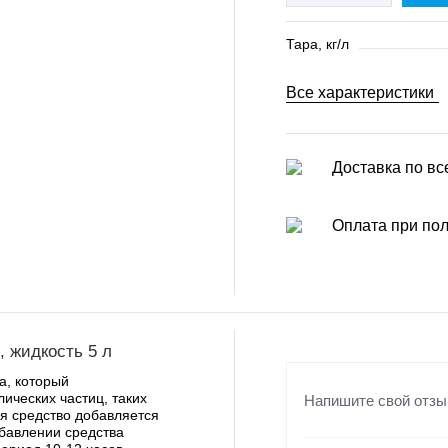
Тара, кг/л
Все характеристики
Доставка по вс
Оплата при по
, жидкость 5 л
а, который
лических частиц, таких
Напишите свой отзы
ия средство добавляется
обавлении средства