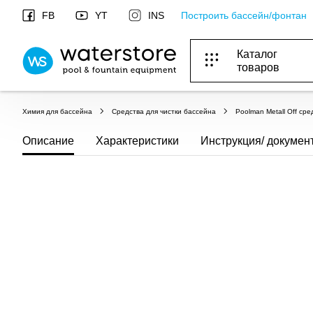
Построить бассейн/фонтан
FB
YT
INS
Каталог
товаров
БАСЕЙНИ, ОБЛАДНАННЯ ДЛЯ БАСЕЙНІВ
ОПАЛЕННЯ ТА ГВП, ВЕНТИЛЯЦІЯ І КОНДИЦІЮВАННЯ
ОБЛАДНАННЯ ДЛЯ ФОНТАНІВ ТА СТАВКІВ
ВОДОПОСТАЧАННЯ І КАНАЛІЗАЦІЯ
Химия для бассейна
Средства для чистки бассейна
Poolman Metall Off ср
Описание
Характеристики
Инструкция/ докумен