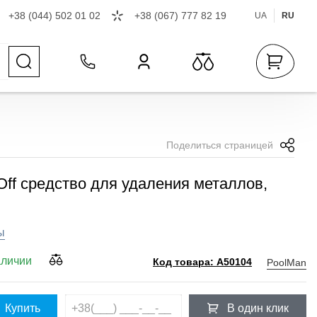
+38 (044) 502 01 02
+38 (067) 777 82 19
UA
RU
Поделиться страницей
Off средство для удаления металлов,
ы
аличии
PoolMan
Код товара: A50104
Купить
В один клик