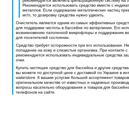
рекомендуется включить фильтрационную систему на п
Рекомендуется использовать средство вместе с индик
металлов. Если содержание металлических частиц прев
мг/л, то дозировку средства нужно удвоить.
Очиститель является одним из самых эффективных средст
для поддержки чистоты в бассейне по ватерлинии. Его исп
возникновению патогенной микрофлоры и поддержание во
для посетителей состоянии.
Средство требует осторожности при его использовании. Не
попадание на кожу и слизистые организма. При контакте с
рекомендуется использовать индивидуальные средства защ
очки.
Купить чистящее средство для бассейна и другие средства
вы можете по доступной цене с доставкой по Украине в ин
waterstore. К вашим услугам большой ассортимент товаров
оригинальном качестве от известных и надежных произво
вопросы касательно оборудования и товаров для бассейн
телефонов на сайте.