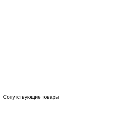
Реле протока Vagner
Отзывы (0)
5 386
грн
Купить
Сопутствующие товары