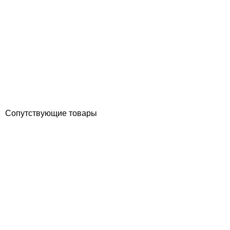
AstralPool cоединительная муфта насоса 4405011429
Отзывы (0)
1 923
грн
Купить
Сопутствующие товары