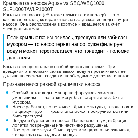
Крыльчатка насоса Aquaviva SEQ/WEQ1000,
SLP1000T/WLP1000T
Крыльчатка насоса (её также называют импеллер) — это
ключевая деталь, которая отвечает за движение воды внутри
насоса. Она расположена в корпусе и вращается за счёт
электродвигателя.
Если крыльчатка износилась, треснула или забилась
мусором — то насос теряет напор, хуже фильтрует
воду и может перегреваться, что приводит к поломке
двигателя.
Крыльчатка представляет собой диск с лопатками. При
вращении эти лопатки захватывают воду и проталкивают её
дальше по системе, создавая необходимое давление и поток.
Признаки неисправной крыльчатки насоса
Слабый поток воды. Напор на форсунках заметно
уменьшился — лопатки могут быть стерты или забиты
мусором.
Насос работает, но не качает. Двигатель гудит, а вода почти
не циркулирует — крыльчатка может прокручиваться или
быть треснутой.
Воздух и бурление в насосе. Появляется шум, вибрация —
лопатки повреждены или частично разрушены.
Посторонние звуки. Свист, хруст или царапанье означают,
что крыльчатка задевает корпус.