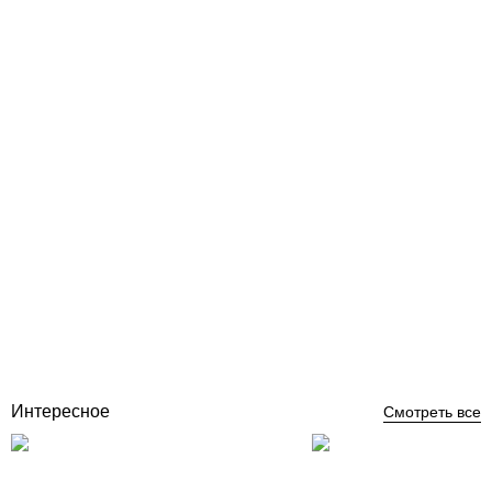
Тройник ПВХ Ø 50мм 45 град. Coraplax
Отзывы (0)
321
грн
Купить
Интересное
Смотреть все