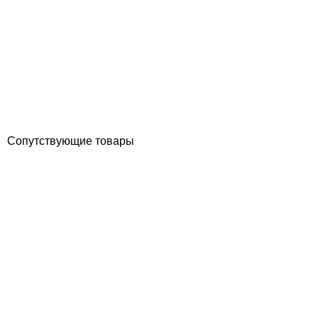
Hydrostar BGA 275 Single турбинный комплект для встречного
течения 80–275 м3/ч, 230 В, монтаж в нишу Poly Shaft
Отзывы (0)
688 763
грн
Купить
Сопутствующие товары