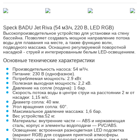
Speck BADU Jet Riva (54 м3/ч, 220 В, LED RGB)
Высокопроизводительное устройство для установки на стену
бассейна. Позволяет создавать мощное направление потока
воды для плавания на месте, а также функцию волн,
подводного массажа. Оснащено регулируемой поворотной
насадкой - струей и интегрированным белым LED-освещением.
Основные технические характеристики
Производительность насоса: 54 м³/ч.
Питание: 230 В (однофазное).
Потребляемая мощность: 2.9 кВт.
Полезная выходная мощность: 2,2 кВ.
Давление на сопле (подача): 1 бар.
Скорость потока воды в центре струи на расстоянии 2 м от
насадки: 1,15 м/с.
Диаметр сопла: 40 мм.
Угол вращения сопла: 60°.
Максимальное давление массажа: 1,6 бар.
Вес устройства:52 кг.
Материалы: внутренние части — ABS и нержавеющая
сталь; корпус и элементы водоподачи — PVC/ABS.
Освещение: встроенная разноцветная LED подсветка
(вариант RGB) для создания приятной атмосферы.
Установка: навесная, подходит как для новых, так и для