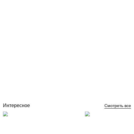
Azuro Aqua Jet 50 м3/час навесной противоток для бассейна
Отзывы (2)
77 933
грн
Купить
Интересное
Смотреть все