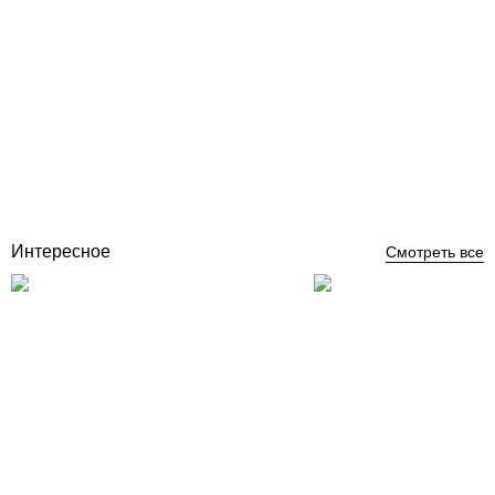
Kripsol SKALI Wide скиммер для бассейна широкий с латунными
вставками под лайнер
Отзывы (0)
8 946
грн
Купить
Интересное
Смотреть все