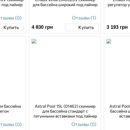
т под лайнер
для бассейна широкий под лайнер
регулятор у
тзывы (0)
Отзывы (1)
4 830
грн
3 193
грн
Купить
Купить
ля бассейна
Astral Pool 15L (01462) cкиммер
Astral Poo
бетон
для бассейна стандарт c
бассейна 
латунными вставками под лайнер
встав
тзывы (0)
Отзывы (0)