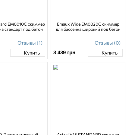
dard EM0010С скиммер
Emaux Wide EM0020C cкиммер
на стандарт под бетон
для бассейна широкий под бетон
Отзывы (1)
Отзывы (0)
3 439
грн
Купить
Купить
O-7 автоматический
Astral V15 STANDARD скиммер