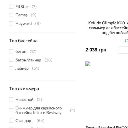
FitStar
(7)
Gemaş
(9)
Kokido Olimpiс K0
Hayward
(8)
скиммер для бассейн
Intex
(1)
под бетон/ла
О
Kokido
(2)
Тип бассейна
Kripsol
(8)
2 038
грн
бетон
(17)
MTH
(1)
бетон/лайнер
(28)
MTS Produkte
(4)
лайнер
(61)
Pahlen
(13)
Vagner Pool
(6)
Тип скиммера
WaterLine
(1)
Навесной
(2)
Скиммер для каркасного
(4)
бассейна Intex и Bestway
Стандарт
(64)
Emaux Standard EM00