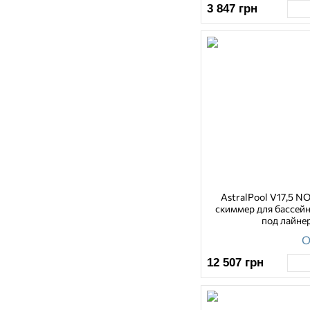
3 847
грн
AstralPool V17,5 N
скиммер для бассей
под лайне
О
12 507
грн