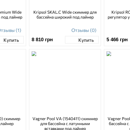
emium Wide
Kripsol SKAL.C Wide скиммер для
Kripsol R
 под лайнер
бассейна широкий под лайнер
регулятор у
тзывы (1)
Отзывы (0)
8 810
грн
5 466
грн
Купить
Купить
0) скиммер
Vagner Pool VA (1540411) скиммер
Vagner Pool
 лайнер
для бассейна с латунными
бассейна с
вставками под лайнер