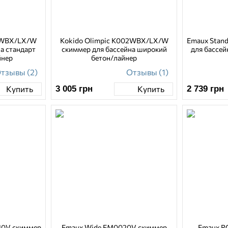
01WBX/LX/W
Kokido Olimpic K002WBX/LX/W
Emaux Stan
а стандарт
скиммер для бассейна широкий
для бассей
йнер
бетон/лайнер
тзывы (2)
Отзывы (1)
3 005
грн
2 739
грн
Купить
Купить
10V скиммер
Emaux Wide EM0020V скиммер
Emaux R