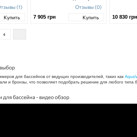
тзывы (1)
Отзывы (0)
7 905
грн
10 830
гр
Купить
Купить
4
 выбор
ммеров для бассейнов от ведущих производителей, таких как
AquaV
али и бронзы, что позволяет подобрать решение для любого типа 
 для бассейна - видео обзор