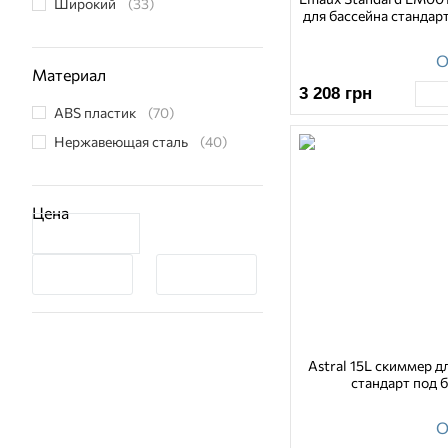
Широкий
(33)
для бассейна стандар
О
Материал
3 208
грн
ABS пластик
(70)
Нержавеющая сталь
(40)
Цена
Astral 15L скиммер д
стандарт под 
О