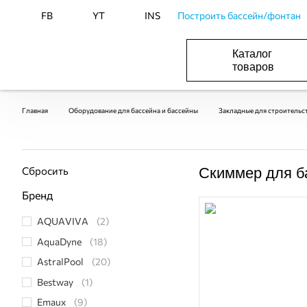
FB
YT
INS
Построить бассейн/фонтан
Каталог
товаров
БАСЕЙНИ, ОБЛАДНАННЯ ДЛЯ БАСЕЙНІВ
ОПАЛЕННЯ ТА ГВП, ВЕНТИЛЯЦІЯ І КОНДИЦІЮВАННЯ
ОБЛАДНАННЯ ДЛЯ ФОНТАНІВ ТА СТАВКІВ
ВОДОПОСТАЧАННЯ І КАНАЛІЗАЦІЯ
Главная
Оборудование для бассейна и бассейны
Закладные для строительс
Сбросить
Скиммер для б
Бренд
AQUAVIVA
(2)
AquaDyne
(18)
AstralPool
(20)
Bestway
(1)
Emaux
(9)