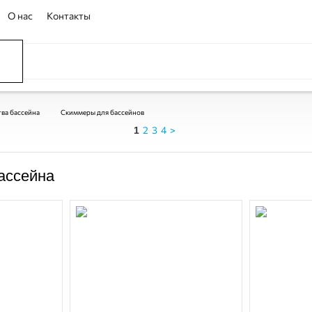
О нас
Контакты
тва бассейна
Скиммеры для бассейнов
2
3
4
>
1
ассейна