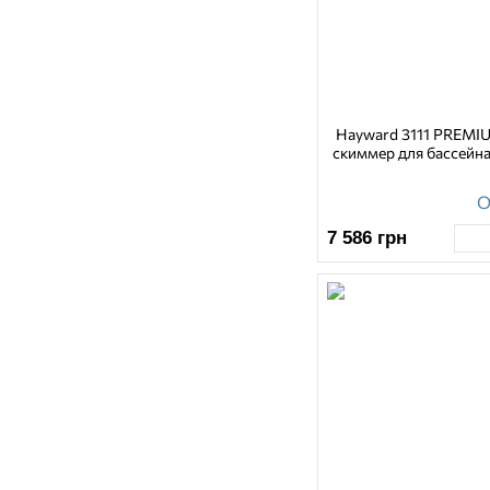
Hayward 3111 PREMIU
скиммер для бассейна
О
7 586
грн