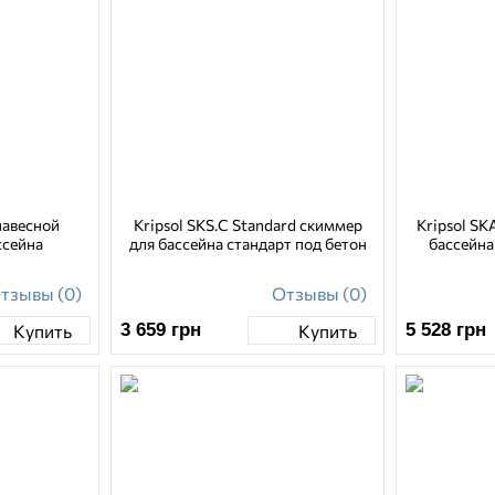
 навесной
Kripsol SKS.C Standard скиммер
Kripsol SK
ссейна
для бассейна стандарт под бетон
бассейна
тзывы (0)
Отзывы (0)
3 659
грн
5 528
грн
Купить
Купить