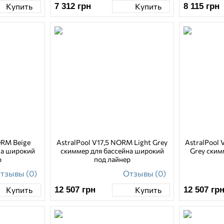
7 312
грн
8 115
грн
Купить
Купить
ORM Beige
AstralPool V17,5 NORM Light Grey
AstralPool 
на широкий
скиммер для бассейна широкий
Grey ским
р
под лайнер
тзывы (0)
Отзывы (0)
12 507
грн
12 507
гр
Купить
Купить