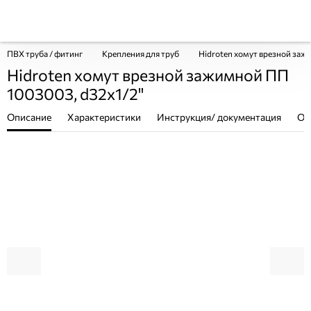
ПВХ труба / фитинг
Крепления для труб
Hidroten хомут врезной заж
Hidroten хомут врезной зажимной ПП
1003003, d32x1/2"
Описание
Характеристики
Инструкция/ документация
От