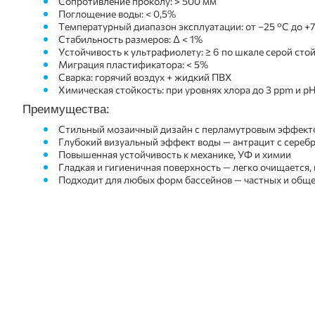
Сопротивление проколу: > 500 мм
Поглощение воды: < 0,5%
Температурный диапазон эксплуатации: от –25 °C до +
Стабильность размеров: Δ < 1%
Устойчивость к ультрафиолету: ≥ 6 по шкале серой сто
Миграция пластификатора: < 5%
Сварка: горячий воздух + жидкий ПВХ
Химическая стойкость: при уровнях хлора до 3 ppm и pH
Преимущества:
Стильный мозаичный дизайн с перламутровым эффек
Глубокий визуальный эффект воды — антрацит с сереб
Повышенная устойчивость к механике, УФ и химии
Гладкая и гигиеничная поверхность — легко очищается,
Подходит для любых форм бассейнов — частных и общ