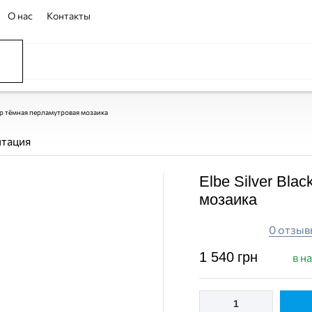
О нас
Контакты
ССЕЙНЫ
ОВАНИЕ
ОВ
йнер тёмная перламутровая мозаика
нтация
Elbe Silver Bla
мозаика
0 отзыв
1 540
грн
в н