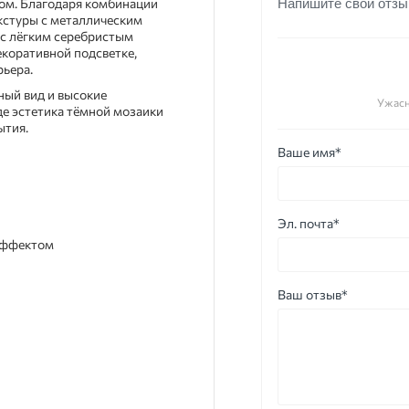
ом. Благодаря комбинации
Напишите свой отзы
кстуры с металлическим
 с лёгким серебристым
екоративной подсветке,
ьера.
ьный вид и высокие
Ужас
де эстетика тёмной мозаики
ытия.
Ваше имя*
Эл. почта*
 эффектом
Ваш отзыв*