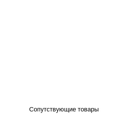
a Touch Diorite Granite камень лайнер для бассейна (текстурный) 2.0
Отзывы (0)
Сопутствующие товары