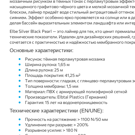
мозаичным рисунком в тёмных тонах с перламутровым эффект
насыщенного графитово-чёрного цвета и мелкой мозаичной те
блеском, лайнер придаёт воде стильный антрацитовый оттенок
сиянием. Эффект особенно ярко проявляется на солнце или в д
делая бассейн выразительным элементом ландшафта или интер
Elbe Silver Black Pearl — это лайнер для тех, кто ценит премиал
технические показатели. Идеален для дизайнерских решений, г
сочетается с практичностью и надёжностью мембранного покр
Основные характеристики:
Рисунок: тёмная перламутровая мозаика
Ширина рулона: 1,65 м
Длина рулона: 25 м
Площадь покрытия: 41,25 м²
Тип поверхности: гладкая, с глянцево-перламутровым
Толщина мембраны: 1,5 мм
Материал: ПВХ с армирующей полиэфирной сеткой
Производитель: Elbtal Plastics (Германия)
Гарантия: 15 лет на водонепроницаемость
Технические характеристики (EN/UNE):
Прочность на растяжение: > 1100 N/50 мм
Удлинение при разрыве: > 200%
Разрывное усилие: > 180 N