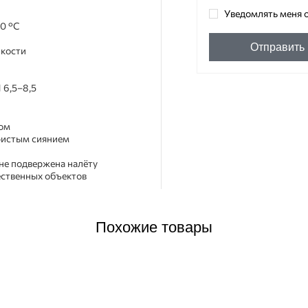
Уведомлять меня о
70 °C
Отправить
йкости
 6,5–8,5
том
ристым сиянием
 не подвержена налёту
ественных объектов
Похожие товары