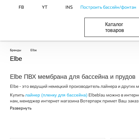
FB
YT
INS
Построить бассейн/фонтан
Каталог
товаров
ОБОРУДОВАНИЕ ДЛЯ БАССЕЙНА И БА
ОТОПЛЕНИЕ И ГВС, ВЕНТИЛЯЦИЯ И КОНДИЦИОНИР
ОБОРУДОВАНИЯ ДЛЯ ФОНТАНОВ И ПРУД
ВОДОСНАБЖЕНИЕ И КАНАЛИЗАЦИЯ
Бренды
Elbe
Elbe
Elbe ПВХ мембрана для бассейна и прудов
Elbe - это ведущий немецкий производитель лайнера и других м
Купить
Elbeblau можно в интерне
лайнер (пленку для бассейна)
нам, менеджер интернет магазина Вотерпарк примет Ваш зака