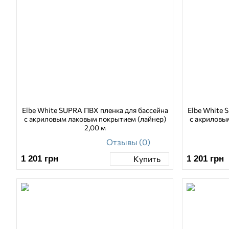
Elbe White SUPRA ПВХ пленка для бассейна
Elbe White 
с акриловым лаковым покрытием (лайнер)
с акриловы
2,00 м
Отзывы (0)
1 201
грн
1 201
грн
Купить